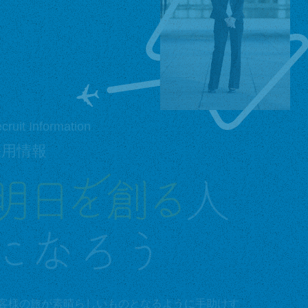
cruit Information
採用情報
客様の旅が素晴らしいものとなるように手助けす