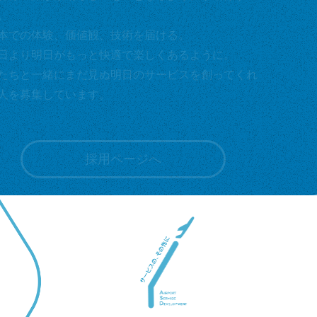
。
本での体験、価値観、技術を届ける。
日より明日がもっと快適で楽しくあるように。
たちと一緒にまだ見ぬ明日のサービスを創ってくれ
人を募集しています。
採用ページへ